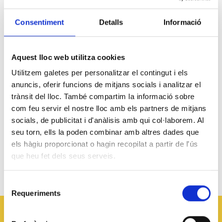
participants en els tallers i buscant maneres de millorar
l'accés als elements utilitzats en cada sessió.
Consentiment
Detalls
Informació
Un dels nostres valors fonamentals és també la
sostenibilitat mediombiental
com a base per
Aquest lloc web utilitza cookies
generar i integrar una economia circular a les nostres
activitats. La Crispeta treballem des del concepte de les
Utilitzem galetes per personalitzar el contingut i els
R’s (reduir, reutilitzar, reciclar, recuperar, restaurar, etc.)
anuncis, oferir funcions de mitjans socials i analitzar el
utilitzant recursos i materials sobrants que encara tenen una
trànsit del lloc. També compartim la informació sobre
vida útil, cercant aquests residus que són matèria primera
com feu servir el nostre lloc amb els partners de mitjans
per a nosaltres per a la construcció de les diverses
socials, de publicitat i d'anàlisis amb qui col·laborem. Al
estructures i aparells que fem servir durant els tallers.
seu torn, ells la poden combinar amb altres dades que
els hàgiu proporcionat o hagin recopilat a partir de l'ús
que heu fet dels seus serveis.
Descarrega el Catàleg R+D+I+A
Selecció
Requeriments
de
consentiment