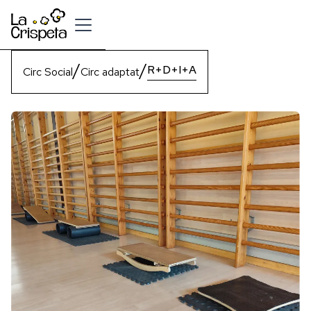
/
/
R+D+I+A
Circ Social
Circ adaptat