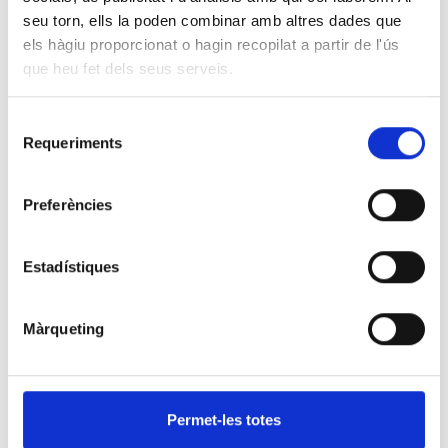
seu torn, ells la poden combinar amb altres dades que
els hàgiu proporcionat o hagin recopilat a partir de l'ús
que heu fet dels seus serveis.
Selecció
Requeriments
de
consentiment
Preferències
Estadístiques
Malabars modulars
Màrqueting
Elements pensats i dissenyats perquè qualsevol
persona pugui viure l’experiència del circ!
Permet-les totes