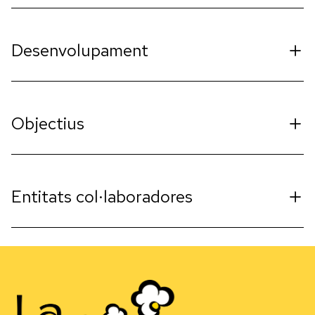
Desenvolupament
Objectius
Entitats col·laboradores
Comptem amb l’assessoria de
CircA
, associació artística
circense dedicada a la producció d’aparells modulars i
experta en formació de malabars adaptats i de
CIPAC
,
Centre d'Investigació Pedagògica d'Arts del Circ.