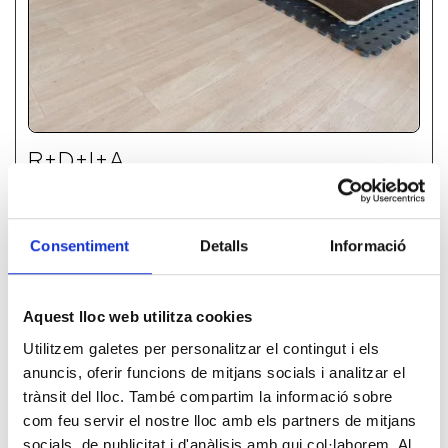
R+D+I+A
Estem compromeses a investigar, innovar i
desenvolupar nous materials adaptats.
Consentiment
Detalls
Informació
Saber-ne mes
Aquest lloc web utilitza cookies
Utilitzem galetes per personalitzar el contingut i els
anuncis, oferir funcions de mitjans socials i analitzar el
trànsit del lloc. També compartim la informació sobre
com feu servir el nostre lloc amb els partners de mitjans
socials, de publicitat i d'anàlisis amb qui col·laborem. Al