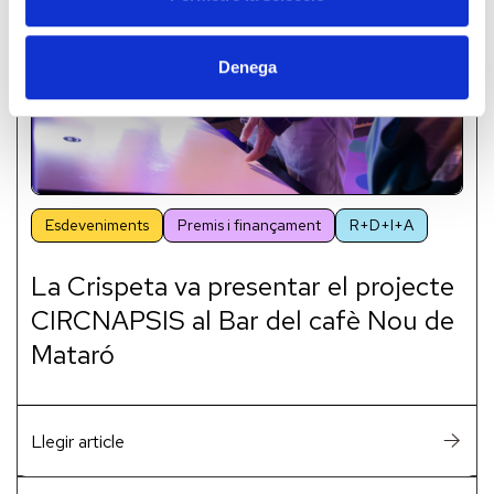
Denega
Esdeveniments
Premis i finançament
R+D+I+A
La Crispeta va presentar el projecte
CIRCNAPSIS al Bar del cafè Nou de
Mataró
Llegir article