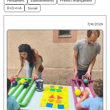
Pensament
Esdeveniments
Premis i finançament
R+D+I+A
Social
7/4/2026