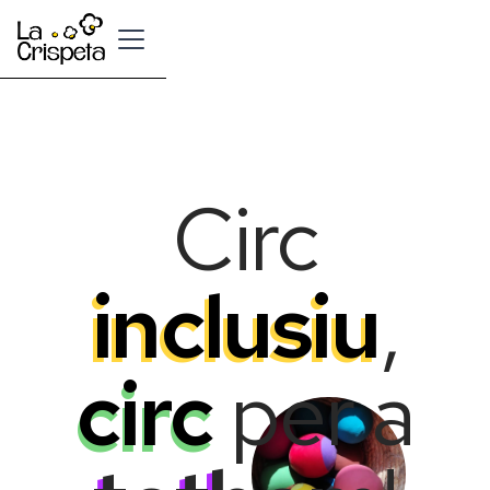
Button Text
Circ
inclusiu
,
circ
per a